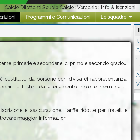
Calcio Dilettanti Scuola Calcio : Verbania : Info & Iscrizioni
crizioni
Programmi e Comunicazioni
Le squadre
I
C
"
materne, primarie e secondarie, di primo e secondo grado..
L
A
) costituito da borsone con divisa di rappresentanza,
V
loncini e t shirt da allenamento, polo e bermuda di
rizione e assicurazione. Tariffe ridotte per fratelli e
e trovare maggiori informazioni