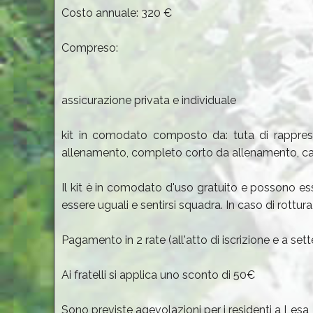
Costo annuale: 320 €
Compreso:
assicurazione privata e individuale
kit in comodato composto da: tuta di rapprese
allenamento, completo corto da allenamento, cal
Il kit è in comodato d'uso gratuito e possono esse
essere uguali e sentirsi squadra. In caso di rottu
Pagamento in 2 rate (all'atto di iscrizione e a se
Ai fratelli si applica uno sconto di 50€
Sono previste agevolazioni per i residenti a Lesa