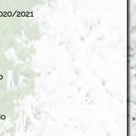
2020/2021
o
io