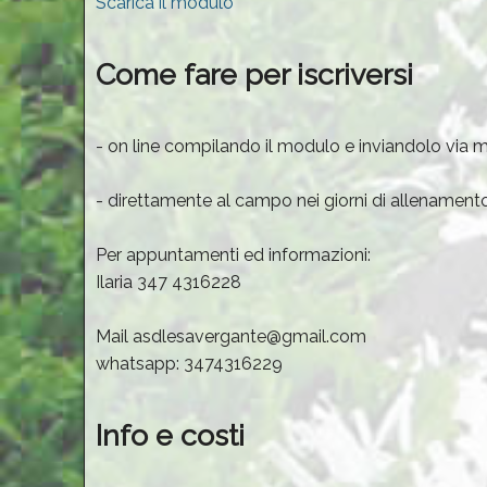
Scarica il modulo
Come fare per iscriversi
- on line compilando il modulo e inviandolo via ma
- direttamente al campo nei giorni di allenamen
Per appuntamenti ed informazioni:
Ilaria 347 4316228
Mail asdlesavergante@gmail.com
whatsapp: 3474316229
Info e costi