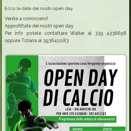
Info & Iscrizioni
Ecco le date dei nostri open day
Programmi e Comunicazioni
Venite a conoscerci!
Approfittate dei nostri open day
Le squadre
Per info potete contattare Walter al 339 4338698
Gallery
oppure Tiziana al 3936411183
Contatti
Calendario