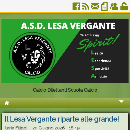
Calcio Dilettanti Scuola Calcio
Chi Siamo
Il Lesa Vergante riparte alle grande!
Organigramma
Ilaria Filippi
-
20 Giugno 2026 - 18:49