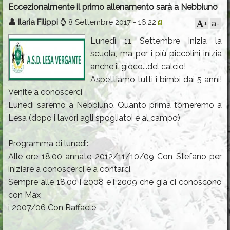
Info & Iscrizioni
Eccezionalmente il primo allenamento sarà a Nebbiuno
Programmi e Comunicazioni
👤
Ilaria Filippi
⌚
8 Settembre 2017 - 16:22
a-
+
Le squadre
Lunedì 11 Settembre inizia la
scuola, ma per i più piccolini inizia
Gallery
anche il gioco...del calcio!
Contatti
Aspettiamo tutti i bimbi dai 5 anni!
Venite a conoscerci
Calendario
Lunedì saremo a Nebbiuno. Quanto prima torneremo a
Lesa (dopo i lavori agli spogliatoi e al campo)
Programma di lunedì:
Alle ore 18.00 annate 2012/11/10/09 Con Stefano per
iniziare a conoscerci e a contarci
Sempre alle 18.00 i 2008 e i 2009 che già ci conoscono
con Max
i 2007/06 Con Raffaele