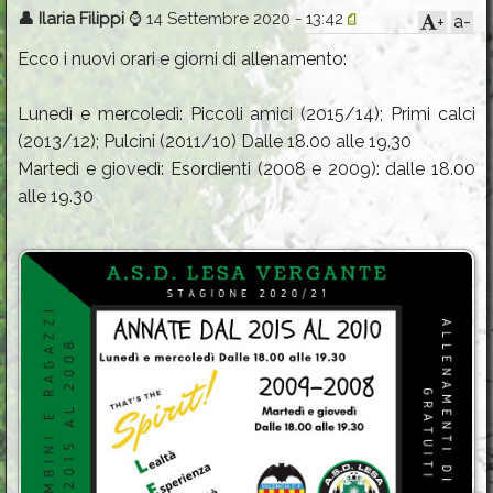
Info & Iscrizioni
👤
Ilaria Filippi
⌚
14 Settembre 2020 - 13:42
a-
+
Programmi e Comunicazioni
Ecco i nuovi orari e giorni di allenamento:
Le squadre
Lunedì e mercoledì: Piccoli amici (2015/14); Primi calci
Gallery
(2013/12); Pulcini (2011/10) Dalle 18.00 alle 19.30
Martedì e giovedì: Esordienti (2008 e 2009): dalle 18.00
Contatti
alle 19.30
Calendario