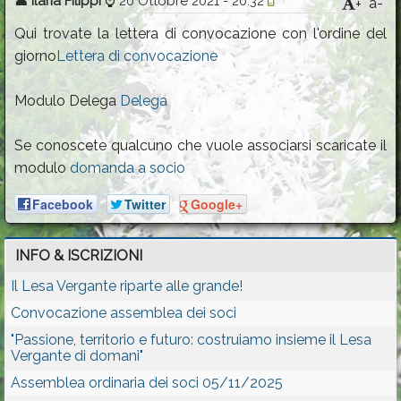
👤
Ilaria Filippi
⌚
20 Ottobre 2021 - 20:32
a-
+
Programmi e Comunicazioni
Qui trovate la lettera di convocazione con l'ordine del
giorno
Lettera di convocazione
Le squadre
Gallery
Modulo Delega
Delega
Contatti
Se conoscete qualcuno che vuole associarsi scaricate il
Calendario
modulo
domanda a socio
Facebook
Twitter
Google+
INFO & ISCRIZIONI
Il Lesa Vergante riparte alle grande!
Convocazione assemblea dei soci
"Passione, territorio e futuro: costruiamo insieme il Lesa
Vergante di domani"
Assemblea ordinaria dei soci 05/11/2025